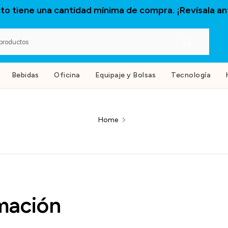
to tiene una cantidad mínima de compra. ¡Revísala an
Bebidas
Oficina
Equipaje y Bolsas
Tecnología
Home
mación