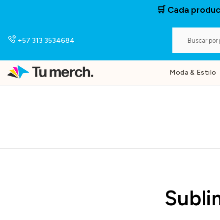
🛒 Cada produc
Saltar
al
contenido
+57 313 3534684
Moda & Estilo
Subli