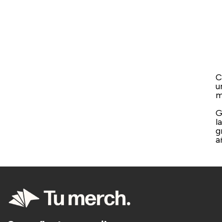
C
u
m
​
l
g
a