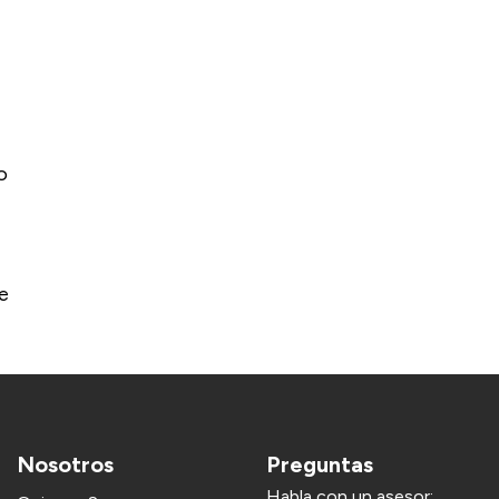
o
e
Nosotros
Preguntas
Habla con un asesor: