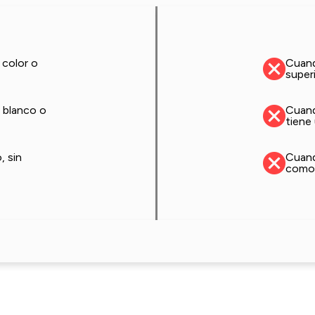
 color o
Cuand
super
 blanco o
Cuand
tiene
, sin
Cuand
como 