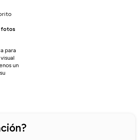
orito
 fotos
ca para
visual
enos un
 su
ación?