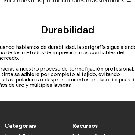
Mira nuestros promocionales más vendidos →
Durabilidad
uando hablamos de durabilidad, la serigrafía sigue siend
no de los métodos de impresión más confiables del
ercado.​
 Gracias a nuestro proceso de termofijación profesional,
a tinta se adhiere por completo al tejido, evitando
rietas, peladuras o desprendimientos, incluso después d
ños de uso y múltiples lavadas.
Categorías
Recursos